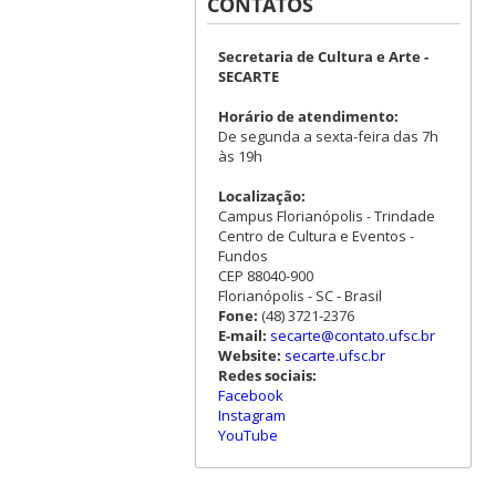
CONTATOS
Secretaria de Cultura e Arte -
SECARTE
Horário de atendimento:
De segunda a sexta-feira das 7h
às 19h
Localização:
Campus Florianópolis - Trindade
Centro de Cultura e Eventos -
Fundos
CEP 88040-900
Florianópolis - SC - Brasil
Fone:
(48) 3721-2376
E-mail:
secarte@contato.ufsc.br
Website:
secarte.ufsc.br
Redes sociais:
Facebook
Instagram
YouTube