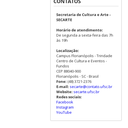
CONTATOS
Secretaria de Cultura e Arte -
SECARTE
Horário de atendimento:
De segunda a sexta-feira das 7h
às 19h
Localização:
Campus Florianópolis - Trindade
Centro de Cultura e Eventos -
Fundos
CEP 88040-900
Florianópolis - SC - Brasil
Fone:
(48) 3721-2376
E-mail:
secarte@contato.ufsc.br
Website:
secarte.ufsc.br
Redes sociais:
Facebook
Instagram
YouTube