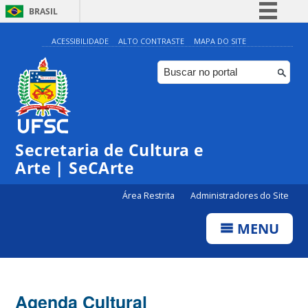
BRASIL
Simplifique!
ACESSIBILIDADE
ALTO CONTRASTE
MAPA DO SITE
Comunica BR
Participe
Acesso à informação
0:00
Legislação
Secretaria de Cultura e
1:00
Canais
Arte | SeCArte
2:00
Área Restrita
Administradores do Site
MENU
3:00
4:00
Agenda Cultural