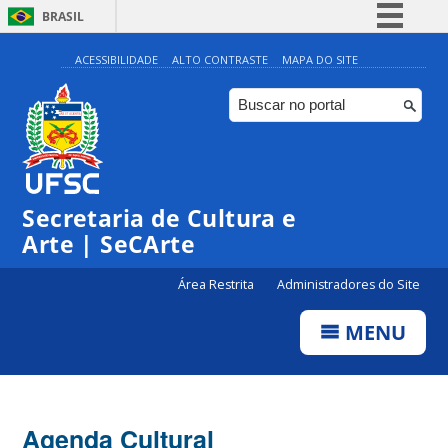
BRASIL
Simplifique!
ACESSIBILIDADE
ALTO CONTRASTE
MAPA DO SITE
Comunica BR
Participe
Acesso à informação
Legislação
Secretaria de Cultura e
Canais
Arte | SeCArte
Área Restrita
Administradores do Site
MENU
Agenda Cultural