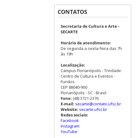
CONTATOS
Secretaria de Cultura e Arte -
SECARTE
Horário de atendimento:
De segunda a sexta-feira das 7h
às 19h
Localização:
Campus Florianópolis - Trindade
Centro de Cultura e Eventos -
Fundos
CEP 88040-900
Florianópolis - SC - Brasil
Fone:
(48) 3721-2376
E-mail:
secarte@contato.ufsc.br
Website:
secarte.ufsc.br
Redes sociais:
Facebook
Instagram
YouTube