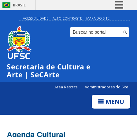
BRASIL
Simplifique!
ACESSIBILIDADE
ALTO CONTRASTE
MAPA DO SITE
Comunica BR
Participe
Acesso à informação
0:00
Legislação
Secretaria de Cultura e
1:00
Canais
Arte | SeCArte
2:00
Área Restrita
Administradores do Site
MENU
3:00
4:00
Agenda Cultural