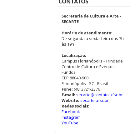
CONTATOS
Secretaria de Cultura e Arte -
SECARTE
Horário de atendimento:
De segunda a sexta-feira das 7h
às 19h
Localização:
Campus Florianópolis - Trindade
Centro de Cultura e Eventos -
Fundos
CEP 88040-900
Florianópolis - SC - Brasil
Fone:
(48) 3721-2376
E-mail:
secarte@contato.ufsc.br
Website:
secarte.ufsc.br
Redes sociais:
Facebook
Instagram
YouTube