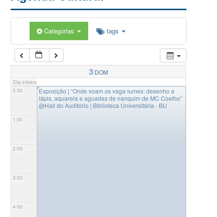
Categorias
tags
3
DOM
Dia inteiro
◤
0:00
Exposição | “Onde voam os vaga-lumes: desenho a
lápis, aquarela e aguadas de nanquim de MC Coelho”
@Hall do Auditório | Biblioteca Universitária - BU
1:00
2:00
3:00
4:00