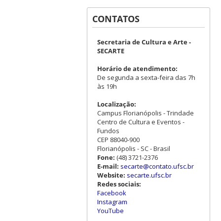
CONTATOS
Secretaria de Cultura e Arte -
SECARTE
Horário de atendimento:
De segunda a sexta-feira das 7h
às 19h
Localização:
Campus Florianópolis - Trindade
Centro de Cultura e Eventos -
Fundos
CEP 88040-900
Florianópolis - SC - Brasil
Fone:
(48) 3721-2376
E-mail:
secarte@contato.ufsc.br
Website:
secarte.ufsc.br
Redes sociais:
Facebook
Instagram
YouTube