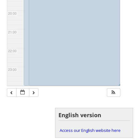
20:00
21:00
22:00
23:00
◢
◢
English version
Access our English website here