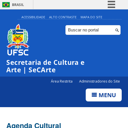
BRASIL
Simplifique!
ACESSIBILIDADE
ALTO CONTRASTE
MAPA DO SITE
Comunica BR
Participe
Acesso à informação
Legislação
Secretaria de Cultura e
Canais
Arte | SeCArte
Área Restrita
Administradores do Site
MENU
Agenda Cultural