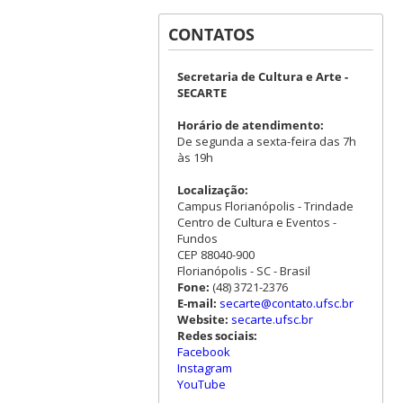
CONTATOS
Secretaria de Cultura e Arte -
SECARTE
Horário de atendimento:
De segunda a sexta-feira das 7h
às 19h
Localização:
Campus Florianópolis - Trindade
Centro de Cultura e Eventos -
Fundos
CEP 88040-900
Florianópolis - SC - Brasil
Fone:
(48) 3721-2376
E-mail:
secarte@contato.ufsc.br
Website:
secarte.ufsc.br
Redes sociais:
Facebook
Instagram
YouTube