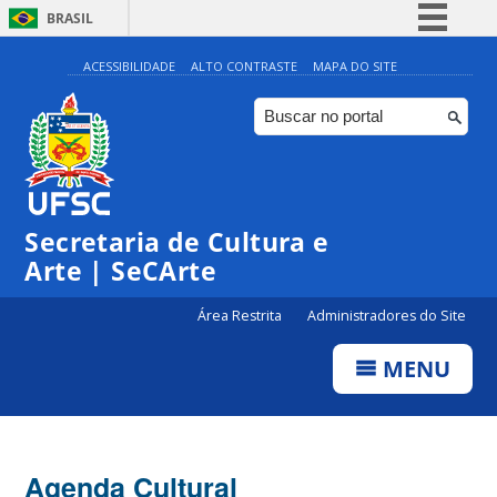
BRASIL
Simplifique!
ACESSIBILIDADE
ALTO CONTRASTE
MAPA DO SITE
Comunica BR
Participe
Acesso à informação
0:00
Legislação
Secretaria de Cultura e
1:00
Canais
Arte | SeCArte
2:00
Área Restrita
Administradores do Site
MENU
3:00
4:00
Agenda Cultural