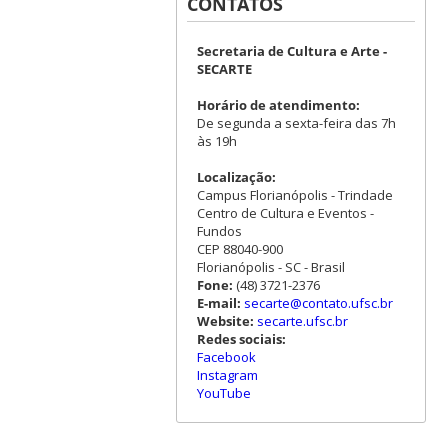
CONTATOS
Secretaria de Cultura e Arte -
SECARTE
Horário de atendimento:
De segunda a sexta-feira das 7h
às 19h
Localização:
Campus Florianópolis - Trindade
Centro de Cultura e Eventos -
Fundos
CEP 88040-900
Florianópolis - SC - Brasil
Fone:
(48) 3721-2376
E-mail:
secarte@contato.ufsc.br
Website:
secarte.ufsc.br
Redes sociais:
Facebook
Instagram
YouTube