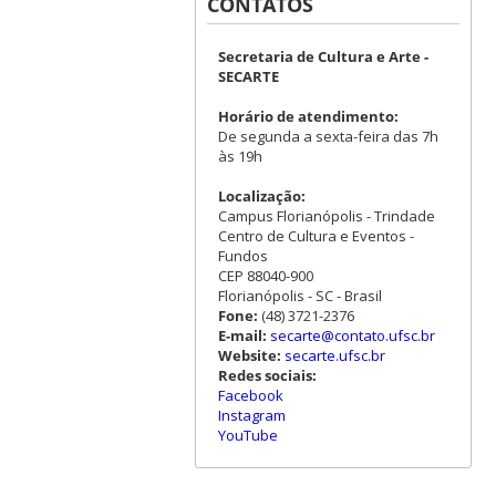
CONTATOS
Secretaria de Cultura e Arte -
SECARTE
Horário de atendimento:
De segunda a sexta-feira das 7h
às 19h
Localização:
Campus Florianópolis - Trindade
Centro de Cultura e Eventos -
Fundos
CEP 88040-900
Florianópolis - SC - Brasil
Fone:
(48) 3721-2376
E-mail:
secarte@contato.ufsc.br
Website:
secarte.ufsc.br
Redes sociais:
Facebook
Instagram
YouTube