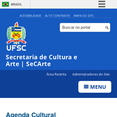
BRASIL
Simplifique!
ACESSIBILIDADE
ALTO CONTRASTE
MAPA DO SITE
Comunica BR
Participe
Acesso à informação
0:00
Legislação
Secretaria de Cultura e
1:00
Canais
Arte | SeCArte
2:00
Área Restrita
Administradores do Site
MENU
3:00
4:00
Agenda Cultural