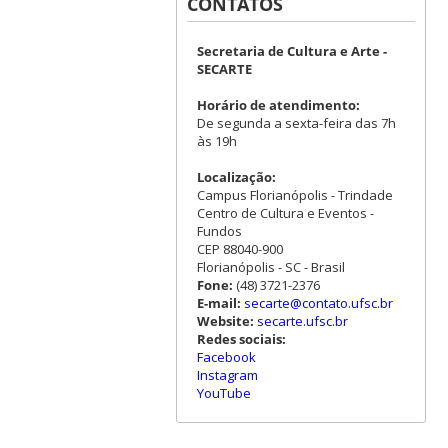
CONTATOS
Secretaria de Cultura e Arte -
SECARTE
Horário de atendimento:
De segunda a sexta-feira das 7h
às 19h
Localização:
Campus Florianópolis - Trindade
Centro de Cultura e Eventos -
Fundos
CEP 88040-900
Florianópolis - SC - Brasil
Fone:
(48) 3721-2376
E-mail:
secarte@contato.ufsc.br
Website:
secarte.ufsc.br
Redes sociais:
Facebook
Instagram
YouTube