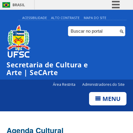
BRASIL
Simplifique!
ACESSIBILIDADE
ALTO CONTRASTE
MAPA DO SITE
Comunica BR
Participe
◤
Acesso à informação
0:00
Inscrições | Projeto 12:30
Legislação
Secretaria de Cultura e
1:00
Canais
Arte | SeCArte
2:00
Área Restrita
Administradores do Site
MENU
3:00
4:00
Agenda Cultural