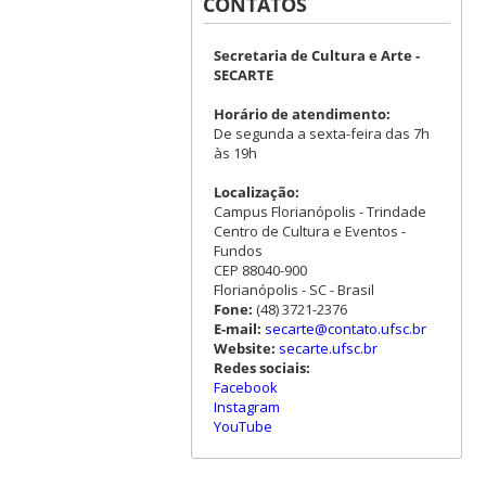
CONTATOS
Secretaria de Cultura e Arte -
SECARTE
Horário de atendimento:
De segunda a sexta-feira das 7h
às 19h
Localização:
Campus Florianópolis - Trindade
Centro de Cultura e Eventos -
Fundos
CEP 88040-900
Florianópolis - SC - Brasil
Fone:
(48) 3721-2376
E-mail:
secarte@contato.ufsc.br
Website:
secarte.ufsc.br
Redes sociais:
Facebook
Instagram
YouTube