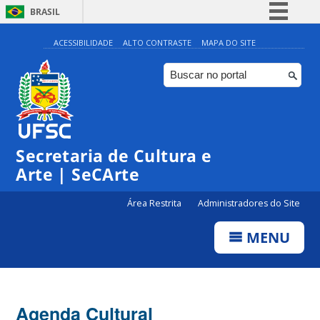
BRASIL
Simplifique!
ACESSIBILIDADE
ALTO CONTRASTE
MAPA DO SITE
Comunica BR
Participe
Acesso à informação
0:00
Legislação
Secretaria de Cultura e
1:00
Canais
Arte | SeCArte
2:00
Área Restrita
Administradores do Site
MENU
3:00
4:00
Agenda Cultural