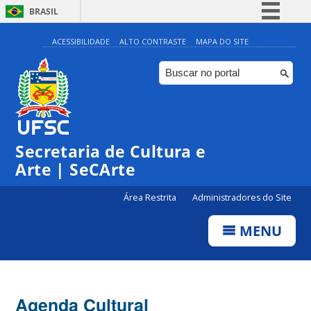
BRASIL
Simplifique!
ACESSIBILIDADE
ALTO CONTRASTE
MAPA DO SITE
Comunica BR
Participe
Acesso à informação
Legislação
Secretaria de Cultura e
Canais
Arte | SeCArte
Área Restrita
Administradores do Site
MENU
Agenda Cultural