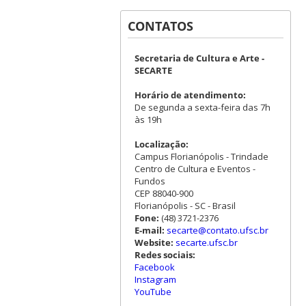
CONTATOS
Secretaria de Cultura e Arte -
SECARTE
Horário de atendimento:
De segunda a sexta-feira das 7h
às 19h
Localização:
Campus Florianópolis - Trindade
Centro de Cultura e Eventos -
Fundos
CEP 88040-900
Florianópolis - SC - Brasil
Fone:
(48) 3721-2376
E-mail:
secarte@contato.ufsc.br
Website:
secarte.ufsc.br
Redes sociais:
Facebook
Instagram
YouTube