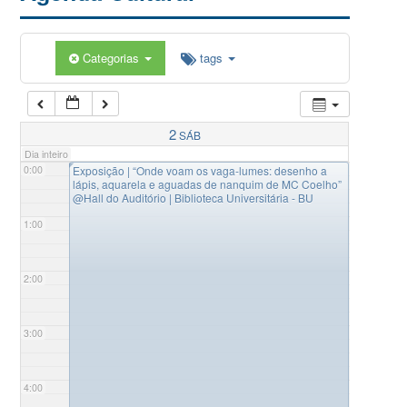
Categorias
tags
2
SÁB
Dia inteiro
◤
0:00
Exposição | “Onde voam os vaga-lumes: desenho a
lápis, aquarela e aguadas de nanquim de MC Coelho”
@Hall do Auditório | Biblioteca Universitária - BU
1:00
2:00
3:00
4:00