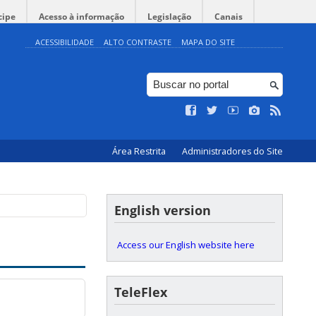
cipe
Acesso à informação
Legislação
Canais
ACESSIBILIDADE
ALTO CONTRASTE
MAPA DO SITE
Área Restrita
Administradores do Site
English version
Access our English website here
TeleFlex