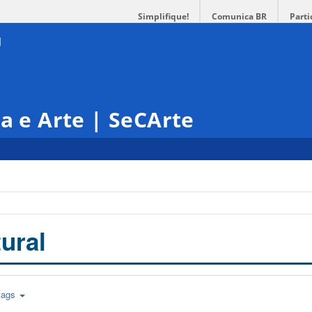
Simplifique!
Comunica BR
Parti
ra e Arte | SeCArte
ural
tags