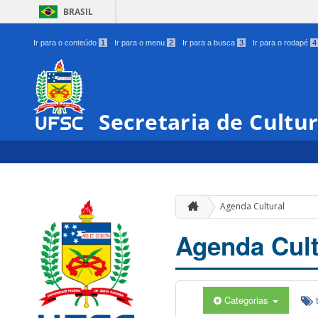
BRASIL
Ir para o conteúdo
1
Ir para o menu
2
Ir para a busca
3
Ir para o rodapé
4
Secretaria de Cultu
Agenda Cultural
Agenda Cult
Categorias