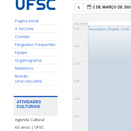
2 DE MARÇO DE 202
Pagina inicial
Dia inteiro
◤
A SeCArte
0:00
Inscrições | Projeto 12:30
Contato
Perguntas Frequentes
1:00
Equipe
Organograma
2:00
Relatórios
Brasão
UFSC/SECARTE
3:00
4:00
ATIVIDADES
CULTURAIS
5:00
Agenda Cultural
65 anos | UFSC