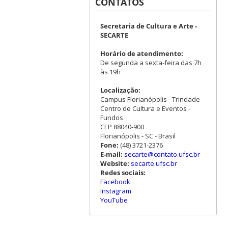
CONTATOS
Secretaria de Cultura e Arte -
SECARTE
Horário de atendimento:
De segunda a sexta-feira das 7h
às 19h
Localização:
Campus Florianópolis - Trindade
Centro de Cultura e Eventos -
Fundos
CEP 88040-900
Florianópolis - SC - Brasil
Fone:
(48) 3721-2376
E-mail:
secarte@contato.ufsc.br
Website:
secarte.ufsc.br
Redes sociais:
Facebook
Instagram
YouTube