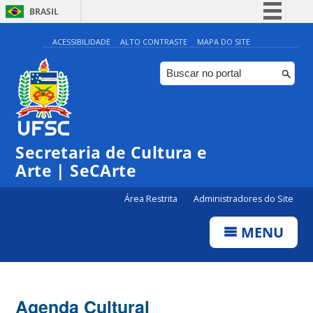
BRASIL
Simplifique!
ACESSIBILIDADE
ALTO CONTRASTE
MAPA DO SITE
Comunica BR
Participe
◤
Acesso à informação
0:00
Inscrições | Projeto 12:30
Legislação
Secretaria de Cultura e
1:00
Canais
Arte | SeCArte
2:00
Área Restrita
Administradores do Site
MENU
3:00
4:00
Agenda Cultural