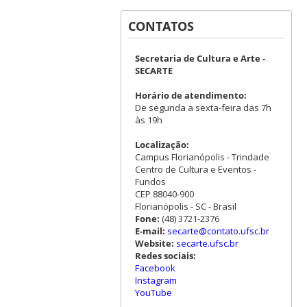
CONTATOS
Secretaria de Cultura e Arte -
SECARTE
Horário de atendimento:
De segunda a sexta-feira das 7h
às 19h
Localização:
Campus Florianópolis - Trindade
Centro de Cultura e Eventos -
Fundos
CEP 88040-900
Florianópolis - SC - Brasil
Fone:
(48) 3721-2376
E-mail:
secarte@contato.ufsc.br
Website:
secarte.ufsc.br
Redes sociais:
Facebook
Instagram
YouTube