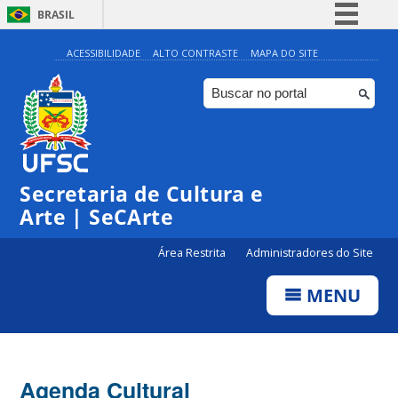
BRASIL
Simplifique!
ACESSIBILIDADE
ALTO CONTRASTE
MAPA DO SITE
Comunica BR
Participe
Acesso à informação
Legislação
Secretaria de Cultura e
Canais
Arte | SeCArte
Área Restrita
Administradores do Site
MENU
Agenda Cultural