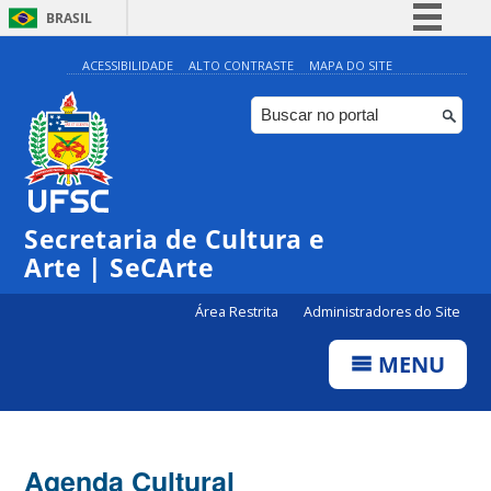
BRASIL
Simplifique!
ACESSIBILIDADE
ALTO CONTRASTE
MAPA DO SITE
Comunica BR
Participe
Acesso à informação
Legislação
Secretaria de Cultura e
Canais
Arte | SeCArte
Área Restrita
Administradores do Site
MENU
Agenda Cultural