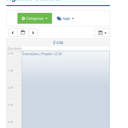
Categorias
tags
2
SÁB
Dia inteiro
◤
0:00
Inscrições | Projeto 12:30
1:00
2:00
3:00
4:00