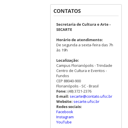
CONTATOS
Secretaria de Cultura e Arte -
SECARTE
Horário de atendimento:
De segunda a sexta-feira das 7h
às 19h
Localização:
Campus Florianópolis - Trindade
Centro de Cultura e Eventos -
Fundos
CEP 88040-900
Florianópolis - SC - Brasil
Fone:
(48) 3721-2376
E-mail:
secarte@contato.ufsc.br
Website:
secarte.ufsc.br
Redes sociais:
Facebook
Instagram
YouTube