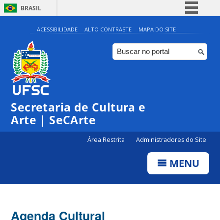
BRASIL
Simplifique!
ACESSIBILIDADE
ALTO CONTRASTE
MAPA DO SITE
Comunica BR
Participe
Acesso à informação
0:00
Legislação
Secretaria de Cultura e
1:00
Canais
Arte | SeCArte
2:00
Área Restrita
Administradores do Site
MENU
3:00
4:00
Agenda Cultural