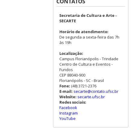
CONTATOS
Secretaria de Cultura e Arte -
SECARTE
Horário de atendimento:
De segunda a sexta-feira das 7h
às 19h
Localização:
Campus Florianópolis - Trindade
Centro de Cultura e Eventos -
Fundos
CEP 88040-900
Florianópolis - SC - Brasil
Fone:
(48) 3721-2376
E-mail:
secarte@contato.ufsc.br
Website:
secarte.ufsc.br
Redes sociais:
Facebook
Instagram
YouTube