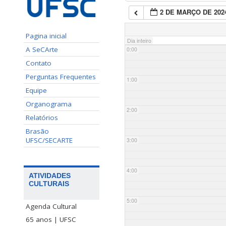
2 DE MARÇO DE 202
Pagina inicial
Dia inteiro
A SeCArte
0:00
Contato
Perguntas Frequentes
1:00
Equipe
Organograma
2:00
Relatórios
Brasão
UFSC/SECARTE
3:00
4:00
ATIVIDADES
CULTURAIS
5:00
Agenda Cultural
65 anos | UFSC