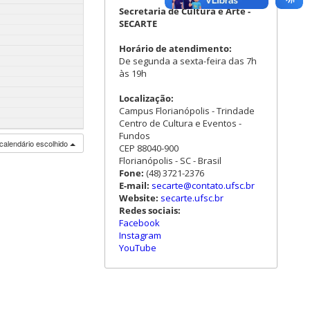
Secretaria de Cultura e Arte -
SECARTE
Horário de atendimento:
De segunda a sexta-feira das 7h
às 19h
Localização:
Campus Florianópolis - Trindade
Centro de Cultura e Eventos -
Fundos
calendário escolhido
CEP 88040-900
Florianópolis - SC - Brasil
Fone:
(48) 3721-2376
E-mail:
secarte@contato.ufsc.br
Website:
secarte.ufsc.br
Redes sociais:
Facebook
Instagram
YouTube