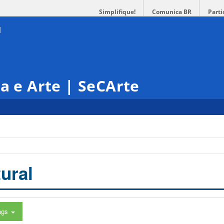
Simplifique!
Comunica BR
Parti
ra e Arte | SeCArte
ural
ags