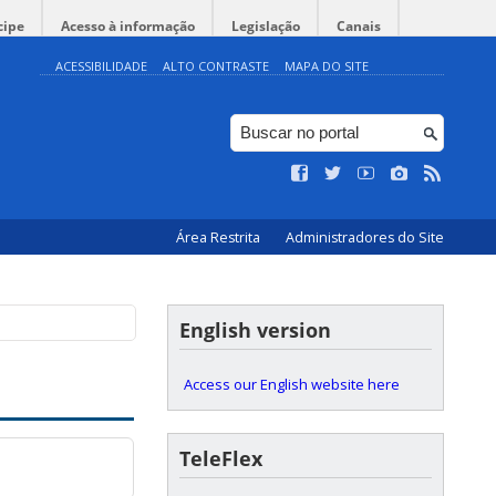
cipe
Acesso à informação
Legislação
Canais
ACESSIBILIDADE
ALTO CONTRASTE
MAPA DO SITE
Área Restrita
Administradores do Site
English version
Access our English website here
TeleFlex