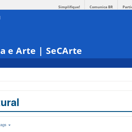
Simplifique!
Comunica BR
Parti
ra e Arte | SeCArte
ural
tags