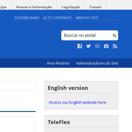
cipe
Acesso à informação
Legislação
Canais
ACESSIBILIDADE
ALTO CONTRASTE
MAPA DO SITE
Área Restrita
Administradores do Site
English version
Access our English website here
TeleFlex