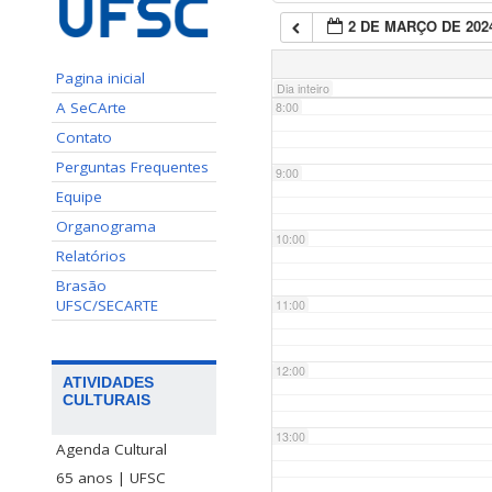
2 DE MARÇO DE 202
7:00
Pagina inicial
Dia inteiro
A SeCArte
8:00
Contato
Perguntas Frequentes
9:00
Equipe
Organograma
10:00
Relatórios
Brasão
UFSC/SECARTE
11:00
12:00
ATIVIDADES
CULTURAIS
13:00
Agenda Cultural
65 anos | UFSC