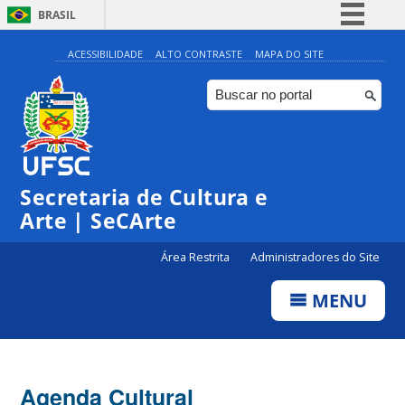
BRASIL
Simplifique!
ACESSIBILIDADE
ALTO CONTRASTE
MAPA DO SITE
Comunica BR
Participe
Acesso à informação
0:00
Legislação
Secretaria de Cultura e
1:00
Canais
Arte | SeCArte
2:00
Área Restrita
Administradores do Site
MENU
3:00
4:00
Agenda Cultural