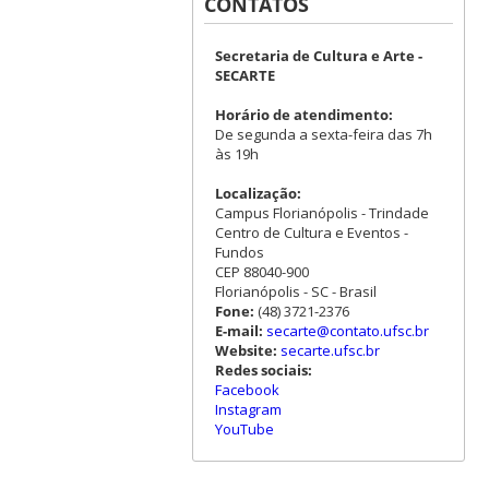
CONTATOS
Secretaria de Cultura e Arte -
SECARTE
Horário de atendimento:
De segunda a sexta-feira das 7h
às 19h
Localização:
Campus Florianópolis - Trindade
Centro de Cultura e Eventos -
Fundos
CEP 88040-900
Florianópolis - SC - Brasil
Fone:
(48) 3721-2376
E-mail:
secarte@contato.ufsc.br
Website:
secarte.ufsc.br
Redes sociais:
Facebook
Instagram
YouTube