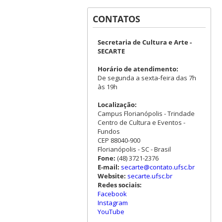
CONTATOS
Secretaria de Cultura e Arte -
SECARTE
Horário de atendimento:
De segunda a sexta-feira das 7h
às 19h
Localização:
Campus Florianópolis - Trindade
Centro de Cultura e Eventos -
Fundos
CEP 88040-900
Florianópolis - SC - Brasil
Fone:
(48) 3721-2376
E-mail:
secarte@contato.ufsc.br
Website:
secarte.ufsc.br
Redes sociais:
Facebook
Instagram
YouTube