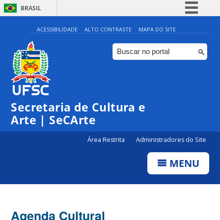
BRASIL
Simplifique!
ACESSIBILIDADE
ALTO CONTRASTE
MAPA DO SITE
Comunica BR
Participe
Acesso à informação
Legislação
Secretaria de Cultura e
Canais
Arte | SeCArte
Área Restrita
Administradores do Site
MENU
Agenda Cultural