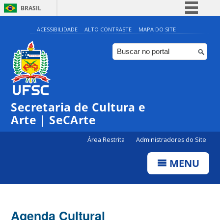
BRASIL
Simplifique!
ACESSIBILIDADE
ALTO CONTRASTE
MAPA DO SITE
Comunica BR
Participe
Acesso à informação
Legislação
Secretaria de Cultura e
Canais
Arte | SeCArte
Área Restrita
Administradores do Site
MENU
Agenda Cultural