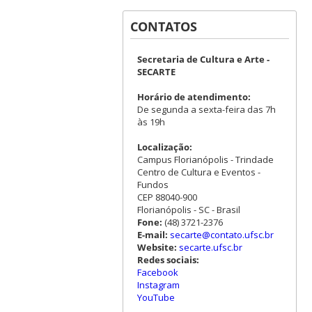
CONTATOS
Secretaria de Cultura e Arte -
SECARTE
Horário de atendimento:
De segunda a sexta-feira das 7h
às 19h
Localização:
Campus Florianópolis - Trindade
Centro de Cultura e Eventos -
Fundos
CEP 88040-900
Florianópolis - SC - Brasil
Fone:
(48) 3721-2376
E-mail:
secarte@contato.ufsc.br
Website:
secarte.ufsc.br
Redes sociais:
Facebook
Instagram
YouTube