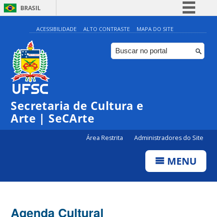
BRASIL
Simplifique!
ACESSIBILIDADE
ALTO CONTRASTE
MAPA DO SITE
Comunica BR
Participe
◤
Acesso à informação
0:00
Inscrições | Projeto 12:30
Legislação
Secretaria de Cultura e
1:00
Canais
Arte | SeCArte
2:00
Área Restrita
Administradores do Site
MENU
3:00
4:00
Agenda Cultural