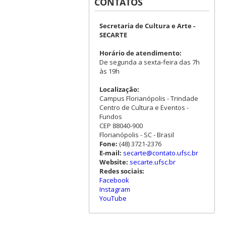
CONTATOS
Secretaria de Cultura e Arte -
SECARTE
Horário de atendimento:
De segunda a sexta-feira das 7h
às 19h
Localização:
Campus Florianópolis - Trindade
Centro de Cultura e Eventos -
Fundos
CEP 88040-900
Florianópolis - SC - Brasil
Fone:
(48) 3721-2376
E-mail:
secarte@contato.ufsc.br
Website:
secarte.ufsc.br
Redes sociais:
Facebook
Instagram
YouTube