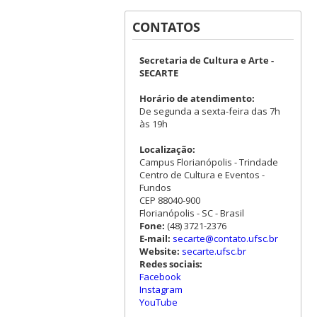
CONTATOS
Secretaria de Cultura e Arte -
SECARTE
Horário de atendimento:
De segunda a sexta-feira das 7h
às 19h
Localização:
Campus Florianópolis - Trindade
Centro de Cultura e Eventos -
Fundos
CEP 88040-900
Florianópolis - SC - Brasil
Fone:
(48) 3721-2376
E-mail:
secarte@contato.ufsc.br
Website:
secarte.ufsc.br
Redes sociais:
Facebook
Instagram
YouTube