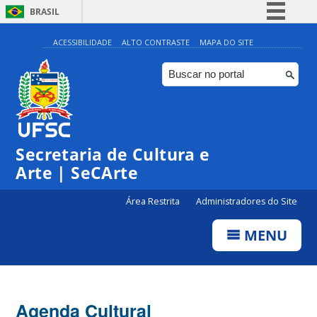
BRASIL
Simplifique!
ACESSIBILIDADE
ALTO CONTRASTE
MAPA DO SITE
Comunica BR
Participe
Acesso à informação
Legislação
Secretaria de Cultura e
Canais
Arte | SeCArte
Área Restrita
Administradores do Site
MENU
Agenda Cultural