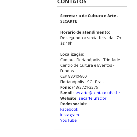
CONTATOS
Secretaria de Cultura e Arte -
SECARTE
Horário de atendimento:
De segunda a sexta-feira das 7h
às 19h
Localização:
Campus Florianópolis - Trindade
Centro de Cultura e Eventos -
Fundos
CEP 88040-900
Florianópolis - SC - Brasil
Fone:
(48) 3721-2376
E-mail:
secarte@contato.ufsc.br
Website:
secarte.ufsc.br
Redes sociais:
Facebook
Instagram
YouTube