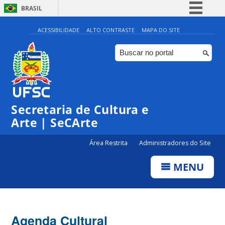
BRASIL
Simplifique!
ACESSIBILIDADE
ALTO CONTRASTE
MAPA DO SITE
Comunica BR
Participe
Acesso à informação
0:00
Legislação
Secretaria de Cultura e
1:00
Canais
Arte | SeCArte
2:00
Área Restrita
Administradores do Site
MENU
3:00
4:00
Agenda Cultural