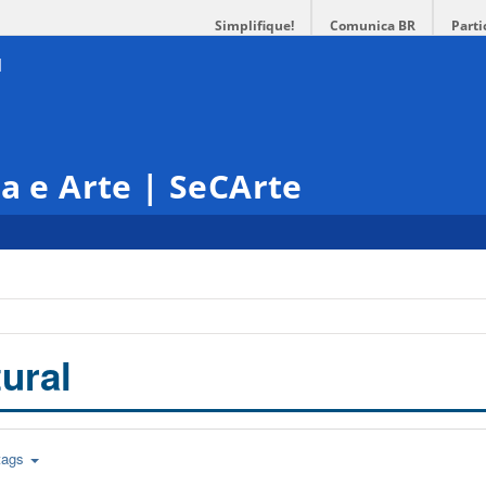
Simplifique!
Comunica BR
Parti
ra e Arte | SeCArte
ural
tags