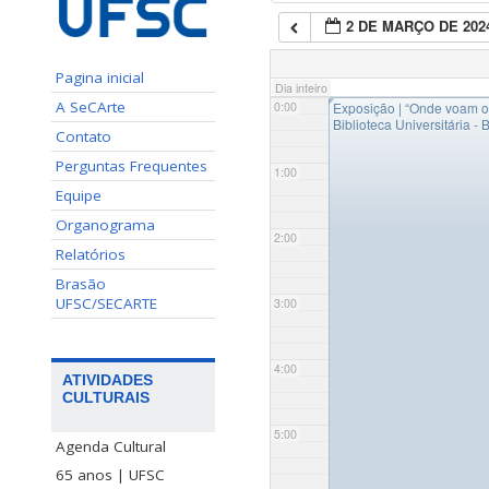
2 DE MARÇO DE 202
Pagina inicial
Dia inteiro
◤
A SeCArte
0:00
Exposição | “Onde voam o
Biblioteca Universitária - 
Contato
Perguntas Frequentes
1:00
Equipe
Organograma
2:00
Relatórios
Brasão
UFSC/SECARTE
3:00
4:00
ATIVIDADES
CULTURAIS
5:00
Agenda Cultural
65 anos | UFSC