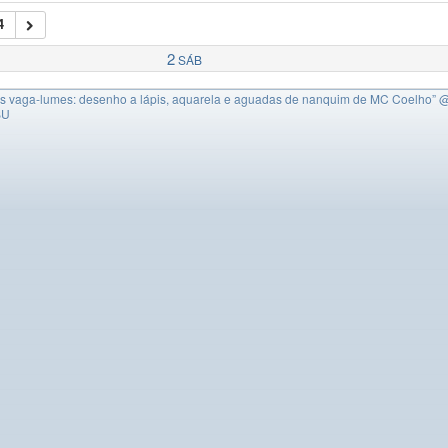
4
2
SÁB
s vaga-lumes: desenho a lápis, aquarela e aguadas de nanquim de MC Coelho”
@
BU