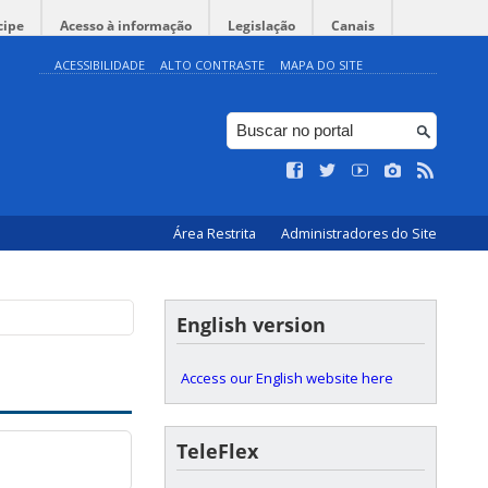
cipe
Acesso à informação
Legislação
Canais
ACESSIBILIDADE
ALTO CONTRASTE
MAPA DO SITE
Área Restrita
Administradores do Site
English version
Access our English website here
TeleFlex