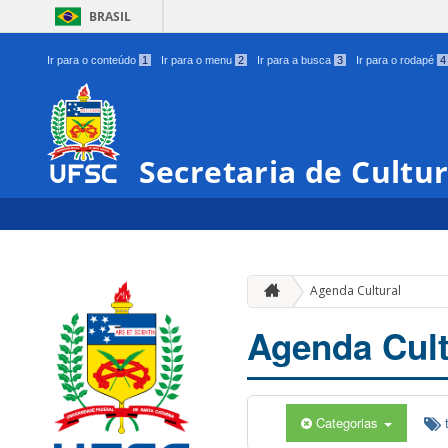
BRASIL
Ir para o conteúdo
1
Ir para o menu
2
Ir para a busca
3
Ir para o rodapé
4
Secretaria de Cultu
Agenda Cultural
Agenda Cult
Categorias