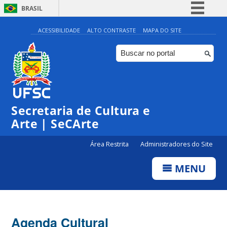
BRASIL
Simplifique!
ACESSIBILIDADE
ALTO CONTRASTE
MAPA DO SITE
Comunica BR
Participe
Acesso à informação
Legislação
Secretaria de Cultura e
Canais
Arte | SeCArte
Área Restrita
Administradores do Site
MENU
Agenda Cultural