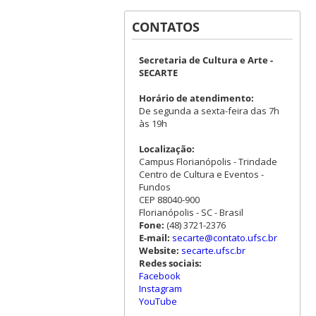
CONTATOS
Secretaria de Cultura e Arte -
SECARTE
Horário de atendimento:
De segunda a sexta-feira das 7h
às 19h
Localização:
Campus Florianópolis - Trindade
Centro de Cultura e Eventos -
Fundos
CEP 88040-900
Florianópolis - SC - Brasil
Fone:
(48) 3721-2376
E-mail:
secarte@contato.ufsc.br
Website:
secarte.ufsc.br
Redes sociais:
Facebook
Instagram
YouTube