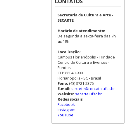
CONTATOS
Secretaria de Cultura e Arte -
SECARTE
Horário de atendimento:
De segunda a sexta-feira das 7h
às 19h
Localização:
Campus Florianópolis - Trindade
Centro de Cultura e Eventos -
Fundos
CEP 88040-900
Florianópolis - SC - Brasil
Fone:
(48) 3721-2376
E-mail:
secarte@contato.ufsc.br
Website:
secarte.ufsc.br
Redes sociais:
Facebook
Instagram
YouTube