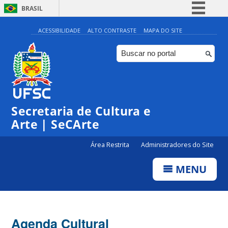
BRASIL
Simplifique!
ACESSIBILIDADE
ALTO CONTRASTE
MAPA DO SITE
Comunica BR
Participe
Acesso à informação
0:00
Legislação
Secretaria de Cultura e
1:00
Canais
Arte | SeCArte
2:00
Área Restrita
Administradores do Site
MENU
3:00
4:00
Agenda Cultural