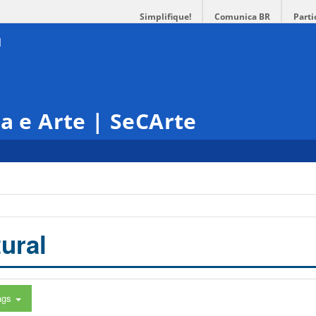
Simplifique!
Comunica BR
Parti
ra e Arte | SeCArte
ural
ags