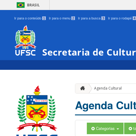
BRASIL
Ir para o conteúdo
1
Ir para o menu
2
Ir para a busca
3
Ir para o rodapé
4
Secretaria de Cultu
Agenda Cultural
Agenda Cult
Categorias
t