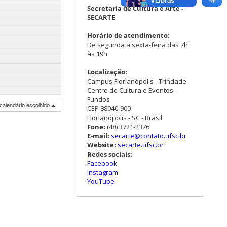
Secretaria de Cultura e Arte -
SECARTE
Horário de atendimento:
De segunda a sexta-feira das 7h
às 19h
Localização:
Campus Florianópolis - Trindade
Centro de Cultura e Eventos -
Fundos
calendário escolhido
CEP 88040-900
Florianópolis - SC - Brasil
Fone:
(48) 3721-2376
E-mail:
secarte@contato.ufsc.br
Website:
secarte.ufsc.br
Redes sociais:
Facebook
Instagram
YouTube