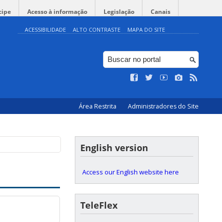
cipe
Acesso à informação
Legislação
Canais
ACESSIBILIDADE
ALTO CONTRASTE
MAPA DO SITE
Área Restrita
Administradores do Site
English version
Access our English website here
TeleFlex