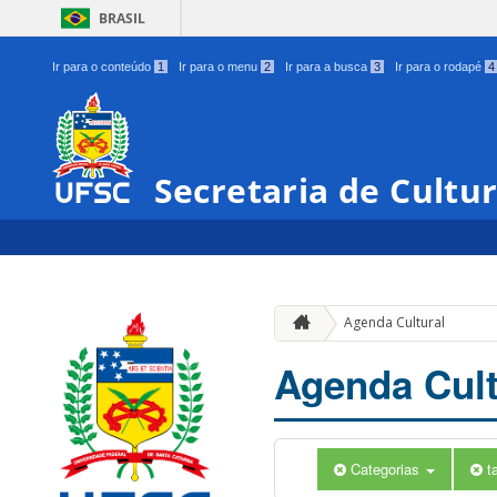
BRASIL
Ir para o conteúdo
1
Ir para o menu
2
Ir para a busca
3
Ir para o rodapé
4
Secretaria de Cultu
Agenda Cultural
Agenda Cult
Categorias
t