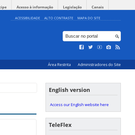
cipe
Acesso à informação
Legislação
Canais
ACESSIBILIDADE
ALTO CONTRASTE
MAPA DO SITE
Área Restrita
Administradores do Site
English version
Access our English website here
TeleFlex