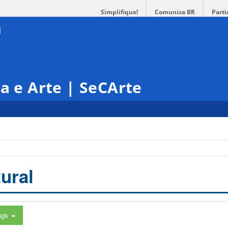
Simplifique!
Comunica BR
Parti
ra e Arte | SeCArte
ural
ags