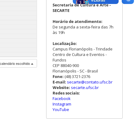
Secretaria de Cultura e Arte -
SECARTE
Horário de atendimento:
De segunda a sexta-feira das 7h
às 19h
Localização:
Campus Florianópolis - Trindade
Centro de Cultura e Eventos -
Fundos
calendário escolhido
CEP 88040-900
Florianópolis - SC - Brasil
Fone:
(48) 3721-2376
E-mail:
secarte@contato.ufsc.br
Website:
secarte.ufsc.br
Redes sociais:
Facebook
Instagram
YouTube