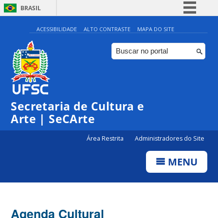
BRASIL
Simplifique!
ACESSIBILIDADE
ALTO CONTRASTE
MAPA DO SITE
Comunica BR
Participe
Acesso à informação
Legislação
Secretaria de Cultura e
Canais
Arte | SeCArte
Área Restrita
Administradores do Site
MENU
Agenda Cultural