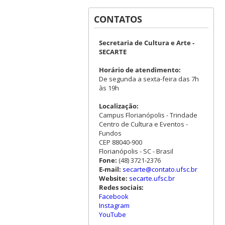
CONTATOS
Secretaria de Cultura e Arte -
SECARTE
Horário de atendimento:
De segunda a sexta-feira das 7h
às 19h
Localização:
Campus Florianópolis - Trindade
Centro de Cultura e Eventos -
Fundos
CEP 88040-900
Florianópolis - SC - Brasil
Fone:
(48) 3721-2376
E-mail:
secarte@contato.ufsc.br
Website:
secarte.ufsc.br
Redes sociais:
Facebook
Instagram
YouTube