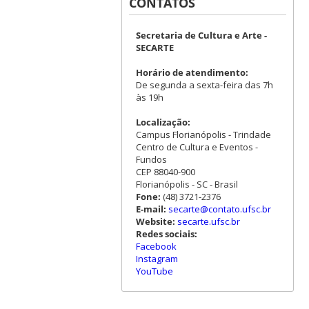
CONTATOS
Secretaria de Cultura e Arte -
SECARTE
Horário de atendimento:
De segunda a sexta-feira das 7h
às 19h
Localização:
Campus Florianópolis - Trindade
Centro de Cultura e Eventos -
Fundos
CEP 88040-900
Florianópolis - SC - Brasil
Fone:
(48) 3721-2376
E-mail:
secarte@contato.ufsc.br
Website:
secarte.ufsc.br
Redes sociais:
Facebook
Instagram
YouTube