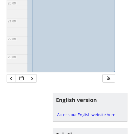
20:00
21:00
22:00
23:00
◢
◢
English version
Access our English website here