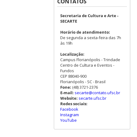
CONTATOS
Secretaria de Cultura e Arte -
SECARTE
Horário de atendimento:
De segunda a sexta-feira das 7h
às 19h
Localização:
Campus Florianópolis - Trindade
Centro de Cultura e Eventos -
Fundos
CEP 88040-900
Florianópolis - SC - Brasil
Fone:
(48) 3721-2376
E-mail:
secarte@contato.ufsc.br
Website:
secarte.ufsc.br
Redes sociais:
Facebook
Instagram
YouTube