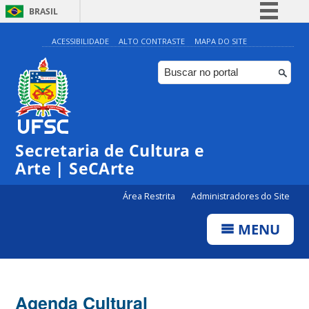
BRASIL
Simplifique!
ACESSIBILIDADE
ALTO CONTRASTE
MAPA DO SITE
Comunica BR
Participe
Acesso à informação
0:00
Legislação
Secretaria de Cultura e
1:00
Canais
Arte | SeCArte
2:00
Área Restrita
Administradores do Site
MENU
3:00
4:00
Agenda Cultural