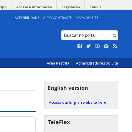
cipe
Acesso à informação
Legislação
Canais
ACESSIBILIDADE
ALTO CONTRASTE
MAPA DO SITE
Área Restrita
Administradores do Site
English version
Access our English website here
TeleFlex