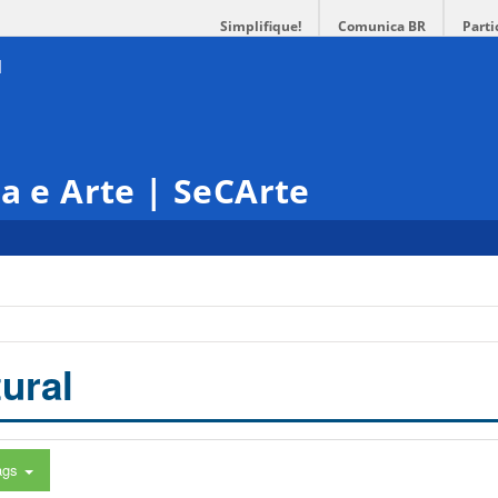
Simplifique!
Comunica BR
Parti
ra e Arte | SeCArte
ural
ags