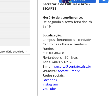
Secretaria de Cultura e Arte -
SECARTE
Horário de atendimento:
De segunda a sexta-feira das 7h
às 19h
Localização:
Campus Florianópolis - Trindade
Centro de Cultura e Eventos -
Fundos
calendário escolhido
CEP 88040-900
Florianópolis - SC - Brasil
Fone:
(48) 3721-2376
E-mail:
secarte@contato.ufsc.br
Website:
secarte.ufsc.br
Redes sociais:
Facebook
Instagram
YouTube