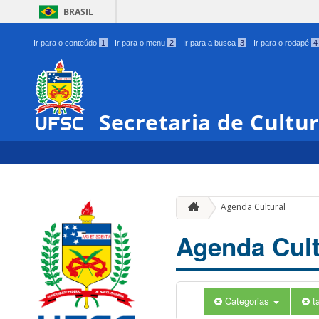
BRASIL
Ir para o conteúdo
1
Ir para o menu
2
Ir para a busca
3
Ir para o rodapé
4
Secretaria de Cultu
Agenda Cultural
Agenda Cult
Categorias
t