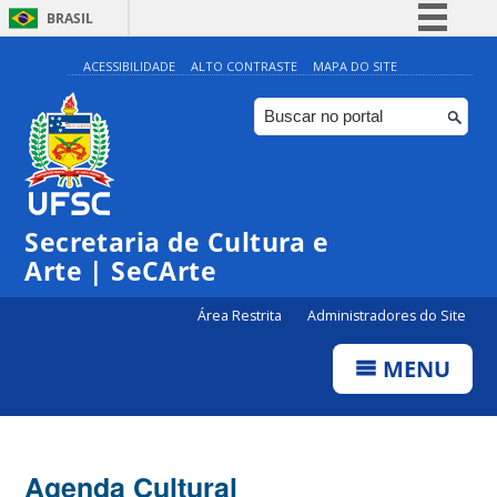
BRASIL
Simplifique!
ACESSIBILIDADE
ALTO CONTRASTE
MAPA DO SITE
Comunica BR
Participe
Acesso à informação
Legislação
Secretaria de Cultura e
Canais
Arte | SeCArte
Área Restrita
Administradores do Site
MENU
Agenda Cultural