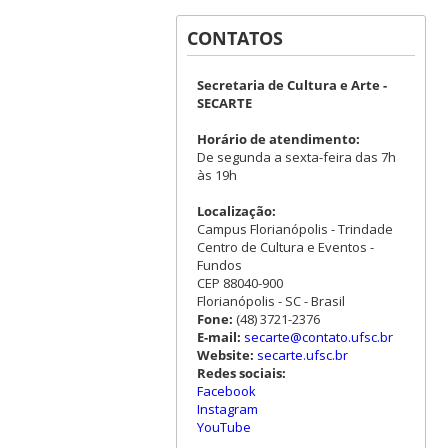
CONTATOS
Secretaria de Cultura e Arte -
SECARTE
Horário de atendimento:
De segunda a sexta-feira das 7h
às 19h
Localização:
Campus Florianópolis - Trindade
Centro de Cultura e Eventos -
Fundos
CEP 88040-900
Florianópolis - SC - Brasil
Fone:
(48) 3721-2376
E-mail:
secarte@contato.ufsc.br
Website:
secarte.ufsc.br
Redes sociais:
Facebook
Instagram
YouTube