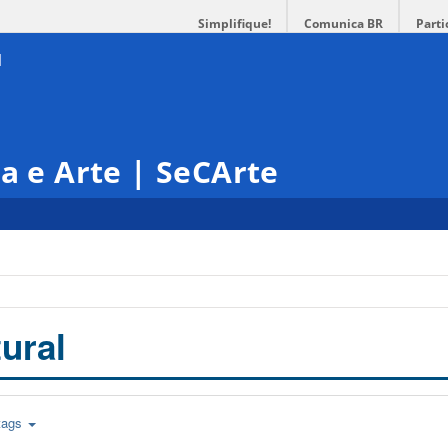
Simplifique!
Comunica BR
Parti
ra e Arte | SeCArte
ural
tags