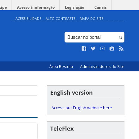
cipe
Acesso à informação
Legislação
Canais
ACESSIBILIDADE
ALTO CONTRASTE
MAPA DO SITE
Área Restrita
Administradores do Site
English version
Access our English website here
TeleFlex