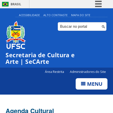
BRASIL
Simplifique!
ACESSIBILIDADE
ALTO CONTRASTE
MAPA DO SITE
Comunica BR
Participe
Acesso à informação
Legislação
Secretaria de Cultura e
Canais
Arte | SeCArte
Área Restrita
Administradores do Site
MENU
Agenda Cultural