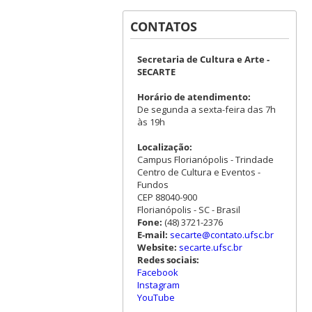
CONTATOS
Secretaria de Cultura e Arte -
SECARTE
Horário de atendimento:
De segunda a sexta-feira das 7h
às 19h
Localização:
Campus Florianópolis - Trindade
Centro de Cultura e Eventos -
Fundos
CEP 88040-900
Florianópolis - SC - Brasil
Fone:
(48) 3721-2376
E-mail:
secarte@contato.ufsc.br
Website:
secarte.ufsc.br
Redes sociais:
Facebook
Instagram
YouTube