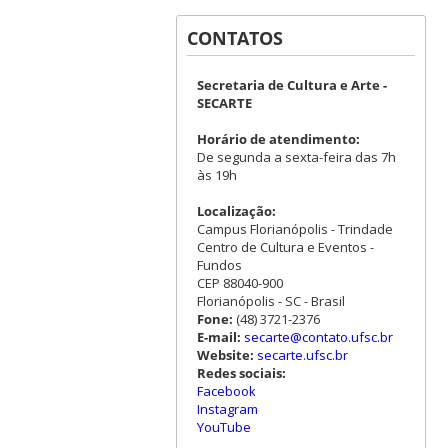
CONTATOS
Secretaria de Cultura e Arte -
SECARTE
Horário de atendimento:
De segunda a sexta-feira das 7h
às 19h
Localização:
Campus Florianópolis - Trindade
Centro de Cultura e Eventos -
Fundos
CEP 88040-900
Florianópolis - SC - Brasil
Fone:
(48) 3721-2376
E-mail:
secarte@contato.ufsc.br
Website:
secarte.ufsc.br
Redes sociais:
Facebook
Instagram
YouTube