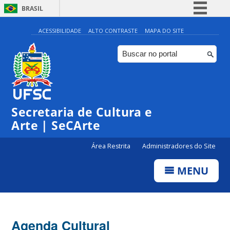
BRASIL
Simplifique!
ACESSIBILIDADE
ALTO CONTRASTE
MAPA DO SITE
Comunica BR
Participe
Acesso à informação
Legislação
Secretaria de Cultura e
Canais
Arte | SeCArte
Área Restrita
Administradores do Site
MENU
Agenda Cultural