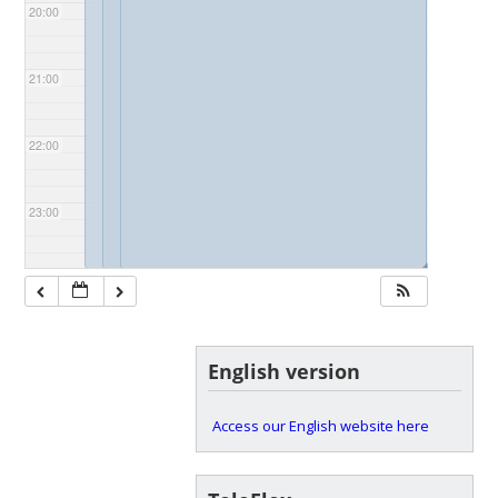
20:00
21:00
22:00
23:00
◢
◢
◢
English version
Access our English website here