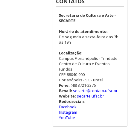
CONTATOS
Secretaria de Cultura e Arte -
SECARTE
Horário de atendimento:
De segunda a sexta-feira das 7h
às 19h
Localização:
Campus Florianópolis - Trindade
Centro de Cultura e Eventos -
Fundos
CEP 88040-900
Florianópolis - SC - Brasil
Fone:
(48) 3721-2376
E-mail:
secarte@contato.ufsc.br
Website:
secarte.ufsc.br
Redes sociais:
Facebook
Instagram
YouTube