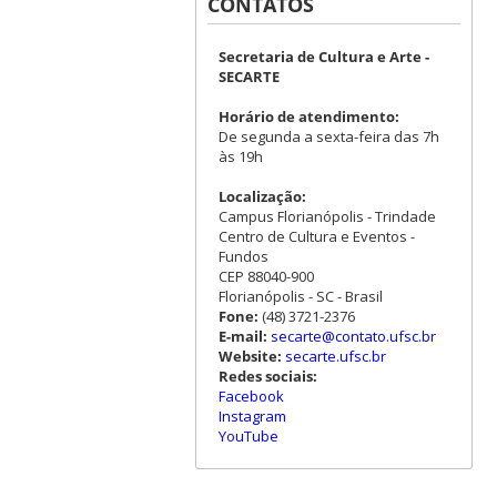
CONTATOS
Secretaria de Cultura e Arte -
SECARTE
Horário de atendimento:
De segunda a sexta-feira das 7h
às 19h
Localização:
Campus Florianópolis - Trindade
Centro de Cultura e Eventos -
Fundos
CEP 88040-900
Florianópolis - SC - Brasil
Fone:
(48) 3721-2376
E-mail:
secarte@contato.ufsc.br
Website:
secarte.ufsc.br
Redes sociais:
Facebook
Instagram
YouTube