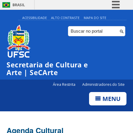
BRASIL
Simplifique!
ACESSIBILIDADE
ALTO CONTRASTE
MAPA DO SITE
Comunica BR
Participe
Acesso à informação
0:00
Legislação
Secretaria de Cultura e
1:00
Canais
Arte | SeCArte
2:00
Área Restrita
Administradores do Site
MENU
3:00
4:00
Agenda Cultural