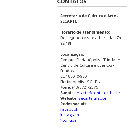
CONTATOS
Secretaria de Cultura e Arte -
SECARTE
Horário de atendimento:
De segunda a sexta-feira das 7h
às 19h
Localização:
Campus Florianópolis - Trindade
Centro de Cultura e Eventos -
Fundos
CEP 88040-900
Florianópolis - SC - Brasil
Fone:
(48) 3721-2376
E-mail:
secarte@contato.ufsc.br
Website:
secarte.ufsc.br
Redes sociais:
Facebook
Instagram
YouTube