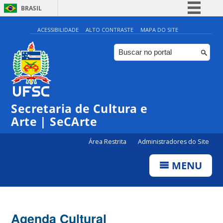
BRASIL
Simplifique!
ACESSIBILIDADE
ALTO CONTRASTE
MAPA DO SITE
Comunica BR
Participe
Acesso à informação
0:00
Legislação
Secretaria de Cultura e
1:00
Canais
Arte | SeCArte
2:00
Área Restrita
Administradores do Site
MENU
3:00
4:00
Agenda Cultural