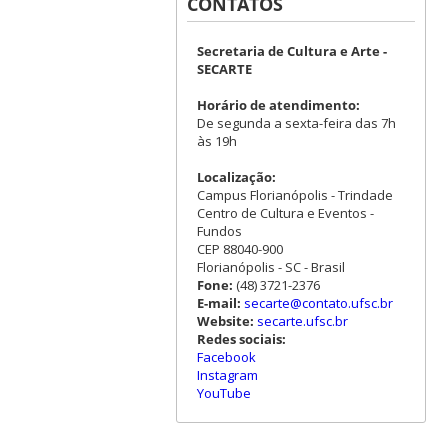
CONTATOS
Secretaria de Cultura e Arte -
SECARTE
Horário de atendimento:
De segunda a sexta-feira das 7h
às 19h
Localização:
Campus Florianópolis - Trindade
Centro de Cultura e Eventos -
Fundos
CEP 88040-900
Florianópolis - SC - Brasil
Fone:
(48) 3721-2376
E-mail:
secarte@contato.ufsc.br
Website:
secarte.ufsc.br
Redes sociais:
Facebook
Instagram
YouTube