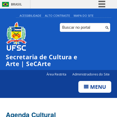
BRASIL
Simplifique!
ACESSIBILIDADE
ALTO CONTRASTE
MAPA DO SITE
Comunica BR
Participe
◤
Acesso à informação
0:00
Inscrições | Projeto 12:30
Legislação
Secretaria de Cultura e
1:00
Canais
Arte | SeCArte
2:00
Área Restrita
Administradores do Site
MENU
3:00
4:00
Agenda Cultural