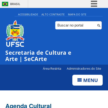
BRASIL
Simplifique!
ACESSIBILIDADE
ALTO CONTRASTE
MAPA DO SITE
Comunica BR
Participe
Acesso à informação
Legislação
Secretaria de Cultura e
Canais
Arte | SeCArte
Área Restrita
Administradores do Site
MENU
Agenda Cultural