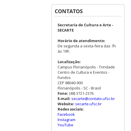
CONTATOS
Secretaria de Cultura e Arte -
SECARTE
Horário de atendimento:
De segunda a sexta-feira das 7h
às 19h
Localização:
Campus Florianópolis - Trindade
Centro de Cultura e Eventos -
Fundos
CEP 88040-900
Florianópolis - SC - Brasil
Fone:
(48) 3721-2376
E-mail:
secarte@contato.ufsc.br
Website:
secarte.ufsc.br
Redes sociais:
Facebook
Instagram
YouTube