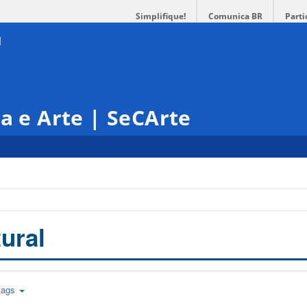
Simplifique!
Comunica BR
Parti
ra e Arte | SeCArte
ural
tags