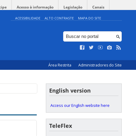
cipe
Acesso à informação
Legislação
Canais
ACESSIBILIDADE
ALTO CONTRASTE
MAPA DO SITE
Área Restrita
Administradores do Site
English version
Access our English website here
TeleFlex