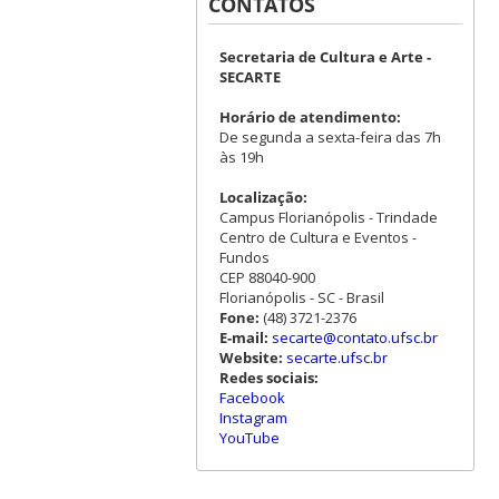
CONTATOS
Secretaria de Cultura e Arte -
SECARTE
Horário de atendimento:
De segunda a sexta-feira das 7h
às 19h
Localização:
Campus Florianópolis - Trindade
Centro de Cultura e Eventos -
Fundos
CEP 88040-900
Florianópolis - SC - Brasil
Fone:
(48) 3721-2376
E-mail:
secarte@contato.ufsc.br
Website:
secarte.ufsc.br
Redes sociais:
Facebook
Instagram
YouTube