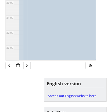
20:00
21:00
22:00
23:00
◢
◢
English version
Access our English website here