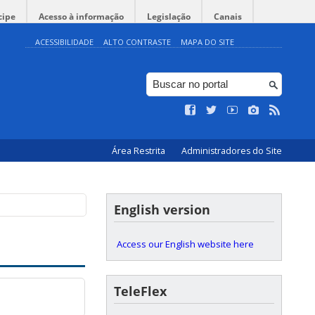
cipe
Acesso à informação
Legislação
Canais
ACESSIBILIDADE
ALTO CONTRASTE
MAPA DO SITE
lho”
ologia da UFSC -
@Hall do
Área Restrita
Administradores do Site
English version
Access our English website here
TeleFlex