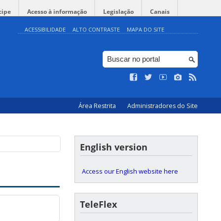
cipe
Acesso à informação
Legislação
Canais
ACESSIBILIDADE
ALTO CONTRASTE
MAPA DO SITE
lho”
ologia da UFSC -
@Hall do
Área Restrita
Administradores do Site
English version
Access our English website here
TeleFlex