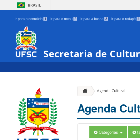
BRASIL
Ir para o conteúdo
1
Ir para o menu
2
Ir para a busca
3
Ir para o rodapé
4
Secretaria de Cultu
Agenda Cultural
Agenda Cult
Categorias
t