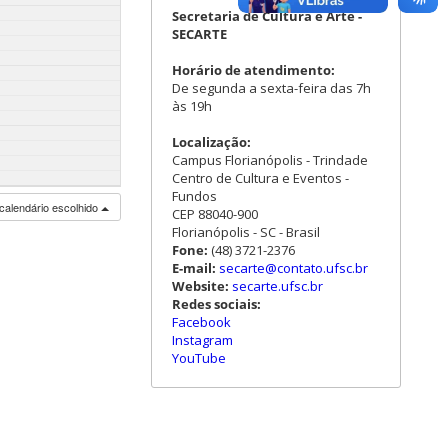
Secretaria de Cultura e Arte -
SECARTE
Horário de atendimento:
De segunda a sexta-feira das 7h
às 19h
Localização:
Campus Florianópolis - Trindade
Centro de Cultura e Eventos -
Fundos
calendário escolhido
CEP 88040-900
Florianópolis - SC - Brasil
Fone:
(48) 3721-2376
E-mail:
secarte@contato.ufsc.br
Website:
secarte.ufsc.br
Redes sociais:
Facebook
Instagram
YouTube