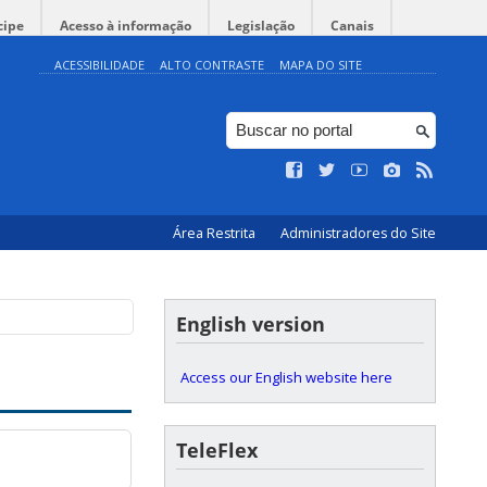
cipe
Acesso à informação
Legislação
Canais
ACESSIBILIDADE
ALTO CONTRASTE
MAPA DO SITE
Área Restrita
Administradores do Site
English version
Access our English website here
TeleFlex