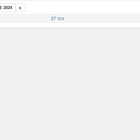
E 2024
27
TER