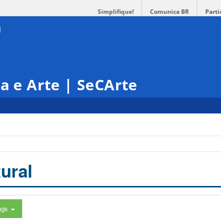
Simplifique!
Comunica BR
Parti
ra e Arte | SeCArte
ural
ags