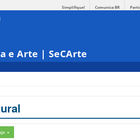
Simplifique!
Comunica BR
Parti
ra e Arte | SeCArte
ural
ags