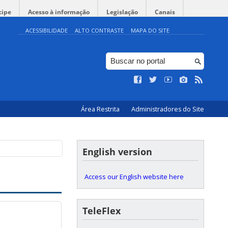
cipe
Acesso à informação
Legislação
Canais
ACESSIBILIDADE
ALTO CONTRASTE
MAPA DO SITE
Área Restrita
Administradores do Site
English version
Access our English website here
TeleFlex