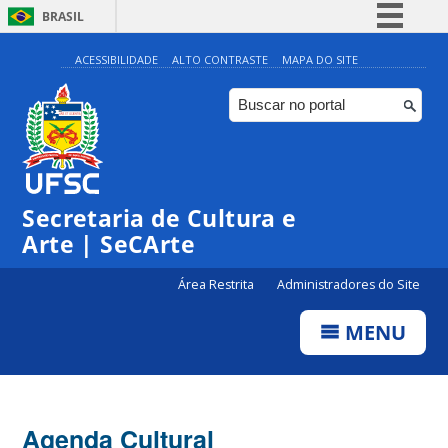
BRASIL
Simplifique!
ACESSIBILIDADE
ALTO CONTRASTE
MAPA DO SITE
Comunica BR
Participe
Acesso à informação
0:00
Legislação
Secretaria de Cultura e
1:00
Canais
Arte | SeCArte
2:00
Área Restrita
Administradores do Site
MENU
3:00
4:00
Agenda Cultural