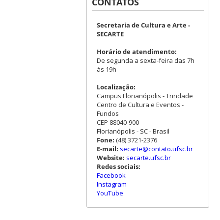
CONTATOS
Secretaria de Cultura e Arte -
SECARTE
Horário de atendimento:
De segunda a sexta-feira das 7h
às 19h
Localização:
Campus Florianópolis - Trindade
Centro de Cultura e Eventos -
Fundos
CEP 88040-900
Florianópolis - SC - Brasil
Fone:
(48) 3721-2376
E-mail:
secarte@contato.ufsc.br
Website:
secarte.ufsc.br
Redes sociais:
Facebook
Instagram
YouTube