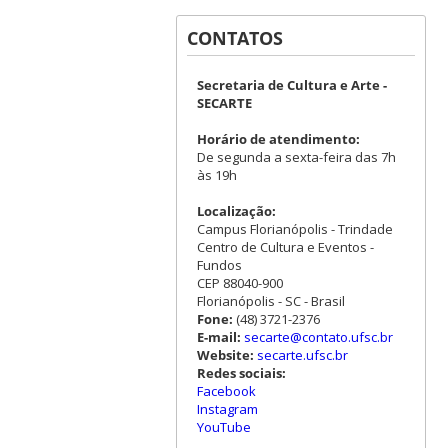
CONTATOS
Secretaria de Cultura e Arte -
SECARTE
Horário de atendimento:
De segunda a sexta-feira das 7h
às 19h
Localização:
Campus Florianópolis - Trindade
Centro de Cultura e Eventos -
Fundos
CEP 88040-900
Florianópolis - SC - Brasil
Fone:
(48) 3721-2376
E-mail:
secarte@contato.ufsc.br
Website:
secarte.ufsc.br
Redes sociais:
Facebook
Instagram
YouTube