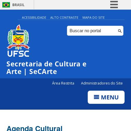
BRASIL
Simplifique!
ACESSIBILIDADE
ALTO CONTRASTE
MAPA DO SITE
Comunica BR
Participe
Acesso à informação
Legislação
Secretaria de Cultura e
Canais
Arte | SeCArte
Área Restrita
Administradores do Site
MENU
Agenda Cultural